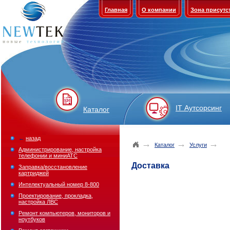
Главная
О компании
Зона присутс
IT Аутсорсинг
Каталог
←
назад
→
→
→
Каталог
Услуги
Администрирование, настройка
телефонии и миниАТС
Доставка
Заправка/восстановление
картриджей
Интелектуальный номер 8-800
Проектирование, прокладка,
настройка ЛВС
Ремонт компьютеров, мониторов и
ноутбуков