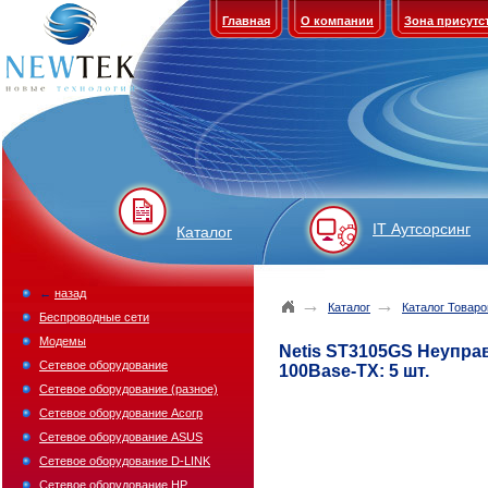
Главная
О компании
Зона присутс
IT Аутсорсинг
Каталог
←
назад
→
→
Каталог
Каталог Товаро
Беспроводные сети
Модемы
Netis ST3105GS Неупра
Сетевое оборудование
100Base-TX: 5 шт.
Сетевое оборудование (разное)
Сетевое оборудование Acorp
Сетевое оборудование ASUS
Сетевое оборудование D-LINK
Сетевое оборудование HP