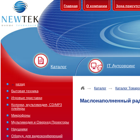
Главная
О компании
Зона присутс
IT Аутсорсинг
Каталог
←
назад
→
→
Каталог
Каталог Товаро
Бытовая техника
Игровые приставки
Маслонаполненный ради
Колонки, мультимедия, CD/MP3
плейеры
Микрофоны
Мультимедия и Оверхед Проекторы
Наушники
Оборуд. для видеоконференций