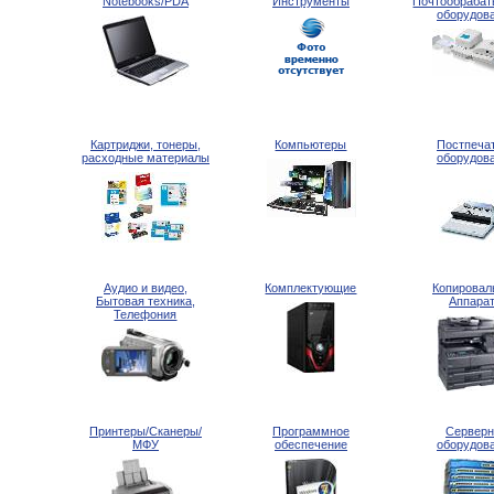
Notebooks/PDA
Инструменты
Почтообраба
оборудов
Картриджи, тонеры,
Компьютеры
Постпеча
расходные материалы
оборудов
Аудио и видео,
Комплектующие
Копировал
Бытовая техника,
Аппара
Телефония
Принтеры/Сканеры/
Программное
Серверн
МФУ
обеспечение
оборудов