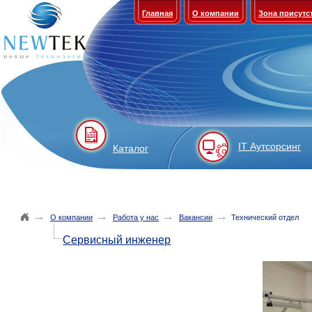
Главная
О компании
Зона присутс
IT Аутсорсинг
Каталог
→
→
→
→
О компании
Работа у нас
Вакансии
Технический отдел
Сервисный инженер