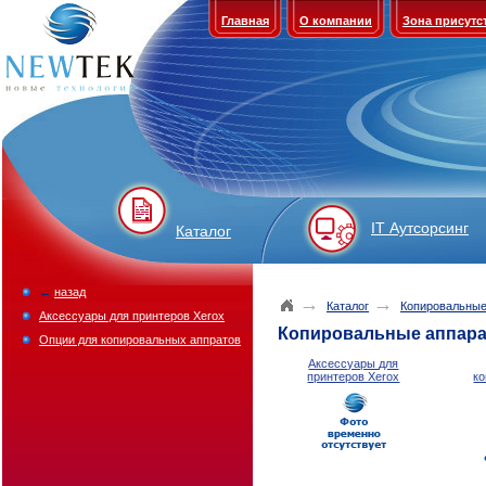
Главная
О компании
Зона присутс
IT Аутсорсинг
Каталог
←
назад
→
→
Каталог
Копировальные
Аксессуары для принтеров Xerox
Копировальные аппар
Опции для копировальных аппратов
Аксессуары для
принтеров Xerox
к