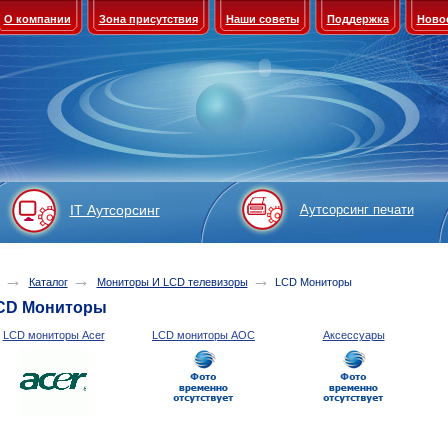
О компании
Зона присутствия
Наши советы
Поддержка
Ново
IT Аутсорсинг
Аутсорсинг печати
→
→
→
Каталог
Мониторы И LCD телевизоры
LCD Мониторы
CD Мониторы
LCD мониторы Acer
LCD мониторы AOC
Аксессуары