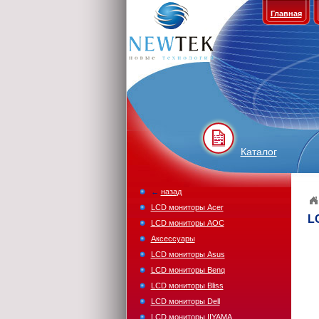
Главная
Каталог
←
назад
LCD мониторы Acer
L
LCD мониторы AOC
Аксессуары
LCD мониторы Asus
LCD мониторы Benq
LCD мониторы Bliss
LCD мониторы Dell
LCD мониторы IIYAMA