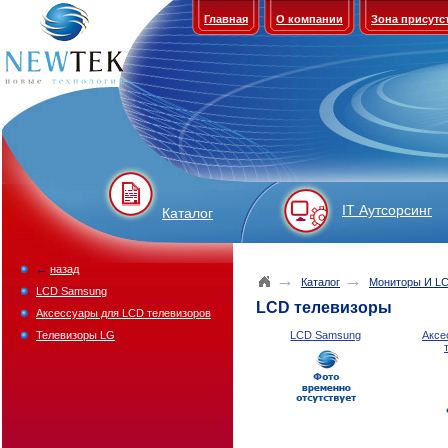
Главная
О компании
Зона присутс
IT Аутсорсинг
Каталог
←
назад
→
→
Каталог
Мониторы И LC
LCD Samsung
LCD телевизоры
Аксессуары для LCD телевизоров
Телевизоры LG
LCD Samsung
Аксе