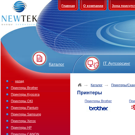
Главная
О компании
Зона присутс
IT Аутсорсинг
Каталог
←
назад
→
→
Каталог
Принтеры/Ска
Принтеры Brother
Принтеры
Принтеры Kyocera
Принтеры OKI
Принтеры Brother
При
Принтеры Pantum
Принтеры Samsung
Принтеры Xerox
Принтеры HP
Принтеры CANON