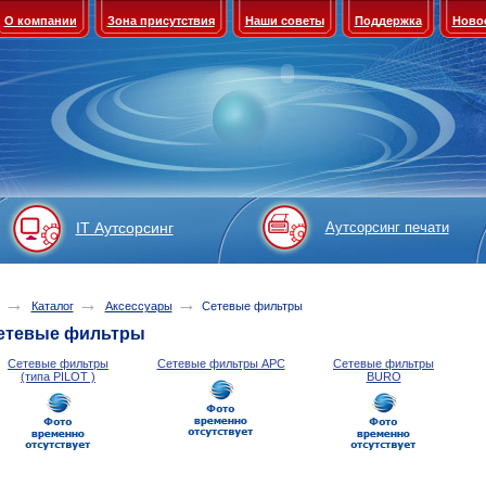
О компании
Зона присутствия
Наши советы
Поддержка
Ново
IT Аутсорсинг
Аутсорсинг печати
→
→
→
Каталог
Аксессуары
Сетевые фильтры
етевые фильтры
Сетевые фильтры
Сетевые фильтры APC
Сетевые фильтры
(типа PILOT )
BURO