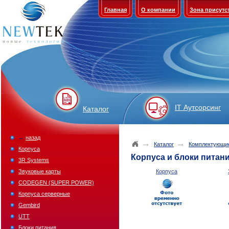
Главная
О компании
Зона присутс
IT Аутсорсинг
Каталог
←
назад
→
→
Каталог
Комплектующи
Корпуса
Корпуса и блоки питан
3R Systems
Звуковые карты
Корпуса
CODEGEN (SUPER POWER)
Корпуса серверные
Gembird
UTT
Блоки питания