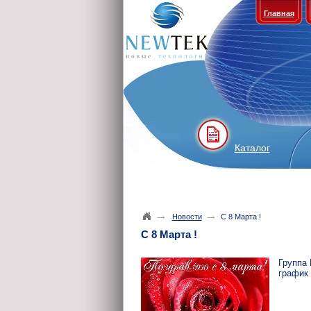
Главная
Каталог
→
→
Новости
С 8 Марта !
С 8 Марта !
Группа
график 