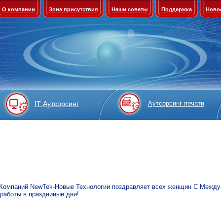
О компании
Зона присутствия
Наши советы
Поддержка
Ново
IT Аутсорсинг
Аутсорсинг печати
 Компаний NewTek-Новые Технологии поздравляет всех женщин С Межд
работы в праздниные дни!