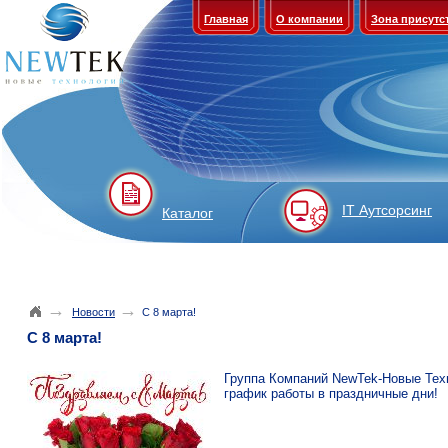
Главная
О компании
Зона присутс
IT Аутсорсинг
Каталог
→
→
Новости
С 8 марта!
С 8 марта!
Группа Компаний NewTek-Новые Тех
график работы в праздничные дни!