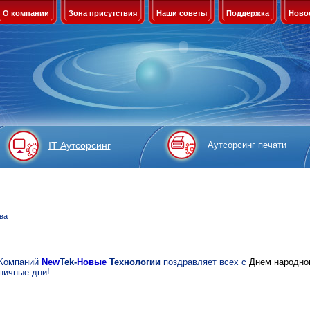
О компании
Зона присутствия
Наши советы
Поддержка
Ново
IT Аутсорсинг
Аутсорсинг печати
ва
 Компаний
New
Tek-
Новые
Технологии
поздравляет всех с
Днем народно
ничные дни!