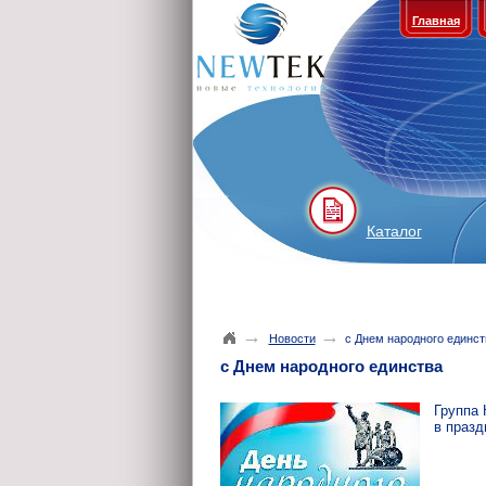
Главная
Каталог
→
→
Новости
с Днем народного единст
с Днем народного единства
Группа
в празд