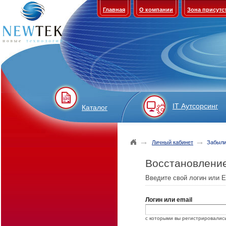
Главная
О компании
Зона присутс
IT Аутсорсинг
Каталог
→
→
Личный кабинет
Забыли
Восстановлени
Введите свой логин или E
Логин или email
с которыми вы регистрировались