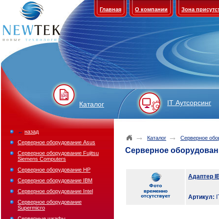
Главная
О компании
Зона присутс
IT Аутсорсинг
Каталог
←
назад
→
→
Каталог
Серверное обо
Серверное оборудование Asus
Серверное оборудован
Серверное оборудование Fujitsu
Siemens Computers
Серверное оборудование HP
Адаптер IB
Серверное оборудование IBM
Серверное оборудование Intel
Артикул:
I
Серверное оборудование
Supermicro
Серверные шкафы