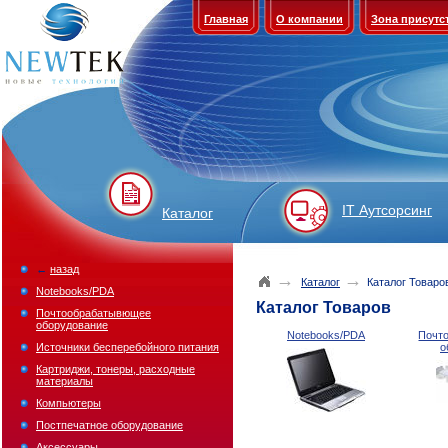
Главная
О компании
Зона присутс
IT Аутсорсинг
Каталог
←
назад
→
→
Каталог
Каталог Товаро
Notebooks/PDA
Каталог Товаров
Почтообрабатывющее
оборудование
Notebooks/PDA
Почт
Источники бесперебойного питания
о
Картриджи, тонеры, расходные
материалы
Компьютеры
Постпечатное оборудование
Аксессуары