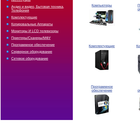
Компьютеры
П
Аудио и видео, Бытовая техника,
о
Телефония
Комплектующие
Копировальные Аппараты
Мониторы И LCD телевизоры
Принтеры/Сканеры/МФУ
Программное обеспечение
Комплектующие
К
Серверное оборудование
Сетевое оборудование
Программное
обеспечение
о