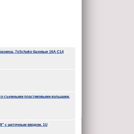
.размещ. 7xSchuko базовые 16A C14
со съемными пластиковыми кольцами.
9" c щеточным вводом. 1U