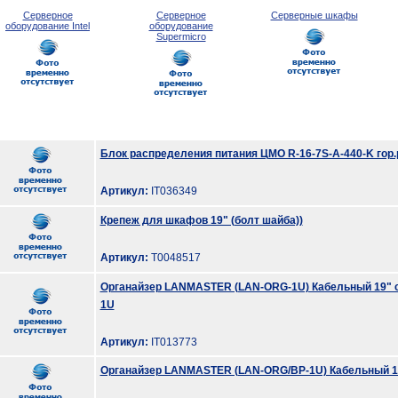
Серверное
Серверное
Серверные шкафы
оборудование Intel
оборудование
Supermicro
Блок распределения питания ЦМО R-16-7S-A-440-K гор
Артикул:
IT036349
Крепеж для шкафов 19" (болт шайба))
Артикул:
T0048517
Органайзер LANMASTER (LAN-ORG-1U) Кабельный 19" 
1U
Артикул:
IT013773
Органайзер LANMASTER (LAN-ORG/BP-1U) Кабельный 1