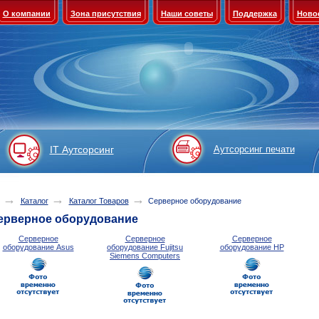
О компании
Зона присутствия
Наши советы
Поддержка
Ново
IT Аутсорсинг
Аутсорсинг печати
→
→
→
Каталог
Каталог Товаров
Серверное оборудование
ерверное оборудование
Серверное
Серверное
Серверное
оборудование Asus
оборудование Fujitsu
оборудование HP
Siemens Computers