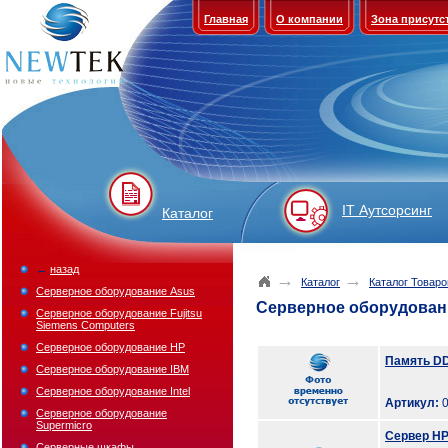
Главная
О компании
Зона присутс
IT Аутсорсинг
Каталог
←
назад
→
→
Каталог
Каталог Товаро
Серверное оборудование Asus
Серверное оборудован
Серверное оборудование Fujitsu
Siemens Computers
Серверное оборудование HP
Память D
Серверное оборудование IBM
Серверное оборудование Intel
Артикул:
0
Серверное оборудование
Supermicro
Сервер HP
Серверные шкафы