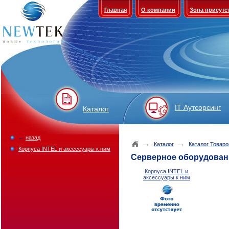
Главная
О компании
Зона присутс
IT Аутсорсинг
Каталог
←
назад
→
→
Каталог
Каталог Товаро
Корпуса INTEL и аксессуары к ним
Серверное оборудовани
Корпуса INTEL и
аксессуары к ним