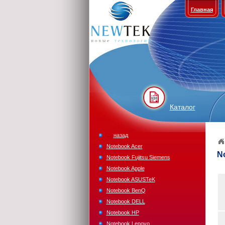
Главная
Каталог
←
назад
Notebook Acer
N
Notebook Fujitsu Siemens
Notebook Apple
Notebook ASUSTeK
Notebook BenQ
Notebook DELL
Notebook HP
Notebook Lenovo