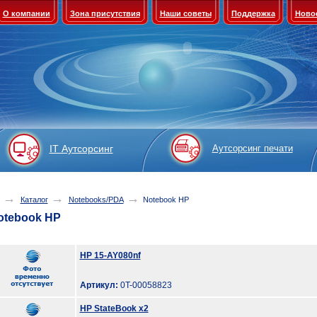
О компании
Зона присутствия
Наши советы
Поддержка
Ново
IT Аутсорсинг
Аутсорсинг печати
→
→
→
Каталог
Notebooks/PDA
Notebook HP
otebook HP
HP 15-AY080nf
Артикул:
0T-00058823
HP StateBook x2