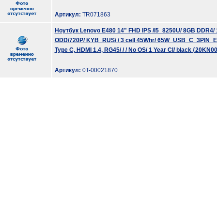
Артикул:
TR071863
Ноутбук Lenovo E480 14" FHD IPS /I5_8250U/ 8GB DDR
ODD/720P/ KYB_RUS/ / 3 cell 45Whr/ 65W_USB_C_3PIN_EU/ 2
Type C, HDMI 1.4, RG45/ / / No OS/ 1 Year CI/ black {20KN
Артикул:
0T-00021870