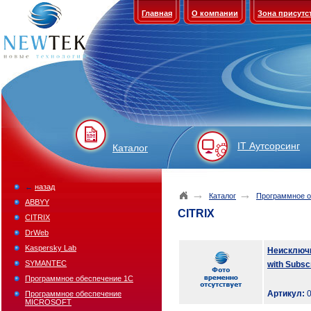
Главная
О компании
Зона присутс
IT Аутсорсинг
Каталог
←
назад
→
→
Каталог
Программное о
ABBYY
CITRIX
CITRIX
DrWeb
Kaspersky Lab
Неисключи
SYMANTEC
with Subsc
Программное обеспечение 1С
Артикул:
0
Программное обеспечение
MICROSOFT