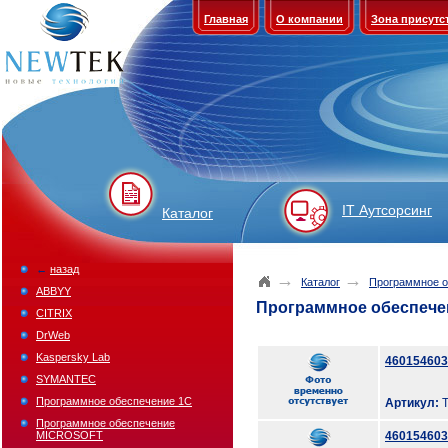
Главная
О компании
Зона присутс
IT Аутсорсинг
Каталог
←
назад
→
→
Каталог
Программное о
ABBYY
Программное обеспече
CITRIX
DrWeb
Kaspersky Lab
460154603
SYMANTEC
Программное обеспечение 1С
Артикул:
T
Программное обеспечение
MICROSOFT
460154603