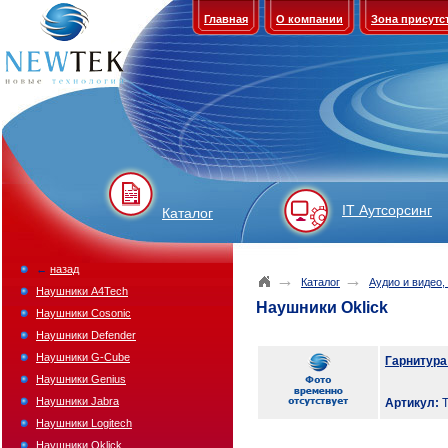
Главная
О компании
Зона присутс
IT Аутсорсинг
Каталог
←
назад
→
→
Каталог
Аудио и видео,
Наушники A4Tech
Наушники Oklick
Наушники Cosonic
Наушники Defender
Наушники G-Cube
Гарнитура
Наушники Genius
Наушники Jabra
Артикул:
T
Наушники Logitech
Наушники Oklick