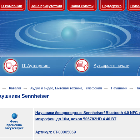
О компании
Зона присутствия
Наши советы
Поддержка
Ново
IT Аутсорсинг
Аутсорсинг печати
→
→
→
→
Каталог
Аудио и видео, Бытовая техника, Телефония
Наушники
На
аушники Sennheiser
Наушники беспроводные Sennheiser/ Bluetooth 4.0 NFC
микрофон, до 10м, чехол 506782HD 4.40 BT
Артикул:
0T-00005069