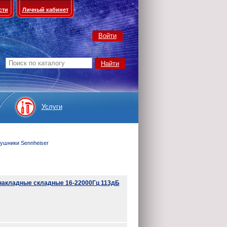
сти
Личный кабинет
Войти
Услуги
ушники Sennheiser
 накладные складные 16-22000Гц 113дБ