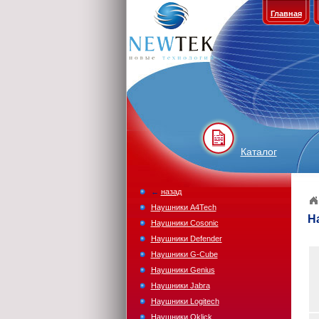
Главная
Каталог
←
назад
Наушники A4Tech
Н
Наушники Cosonic
Наушники Defender
Наушники G-Cube
Наушники Genius
Наушники Jabra
Наушники Logitech
Наушники Oklick