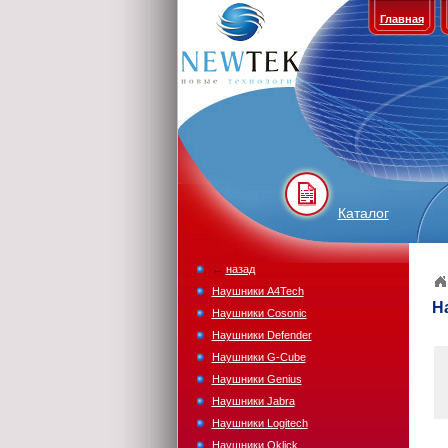
Главная
Каталог
←
назад
Наушники A4Tech
Н
Наушники Cosonic
Наушники Defender
Наушники G-Cube
Наушники Genius
Наушники Jabra
Наушники Logitech
Наушники Oklick