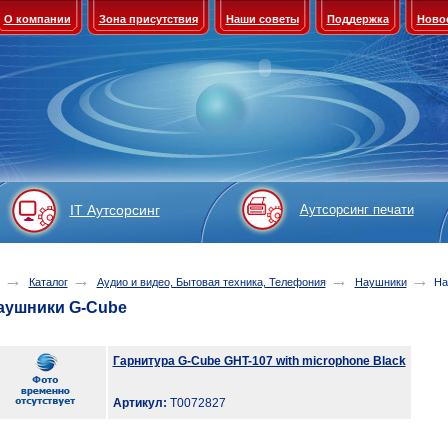
О компании
Зона присутствия
Наши советы
Поддержка
Ново
IT Аутсорсинг
Аутсорсинг печати
→
→
→
→
Каталог
Аудио и видео, Бытовая техника, Телефония
Наушники
На
аушники G-Cube
Гарнитура G-Cube GHT-107 with microphone Black
Артикул:
T0072827